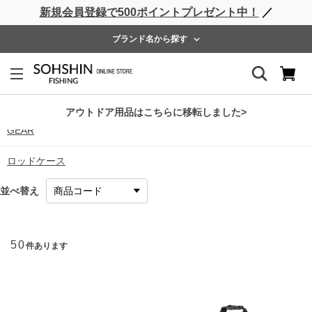
新規会員登録で500ポイントプレゼント中！
／
ライフベスト
ウェーダー
レインウェア
フットウェア
ブランド名から探す
UTILITY
バッグ
アウトドア用品はこちらに移転しました>
GEAR
ロッドケース
並べ替え
50
件あります