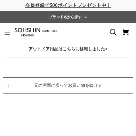
会員登録で500ポイントプレゼント中！
ライフベスト
ウェーダー
レインウェア
フットウェア
ブランド名から探す
現在、買い物かごには商品が入っておりません。
お買い物を続けるには下の 「お買い物を続ける」 をクリッ
アウトドア用品はこちらに移転しました>
クしてください。
元の画面に戻ってお買い物を続ける