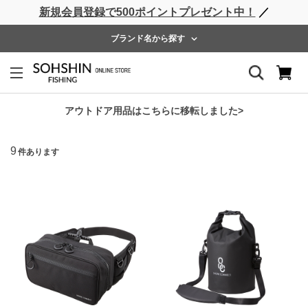
新規会員登録で500ポイントプレゼント中！
／
ライフベスト
ウェーダー
レインウェア
フットウェア
ブランド名から探す
バッグ
並べ替え
アウトドア用品はこちらに移転しました>
9
件あります