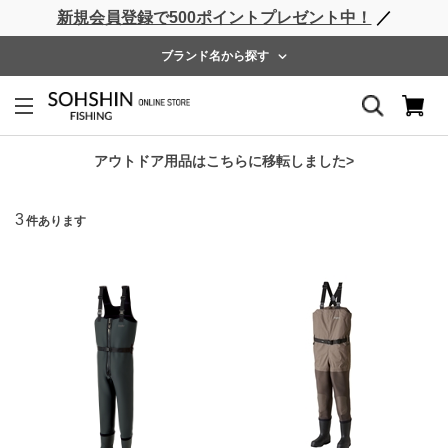
新規会員登録で500ポイントプレゼント中！
／
ライフベスト
ウェーダー
レインウェア
フットウェア
ブランド名から探す
防寒防水
並べ替え
アウトドア用品はこちらに移転しました>
3
件あります