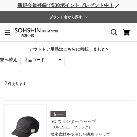
新規会員登録で500ポイントプレゼント中！
／
ライフベスト
ウェーダー
レインウェア
フットウェア
ブランド名から探す
Shore connect
表示方法
アウトドア用品はこちらに移転しました>
並べ替え
2
件あります
SC ウィンターキャップ
（ONESIZE ブラック）
撥水素材を使用した防寒キャップ