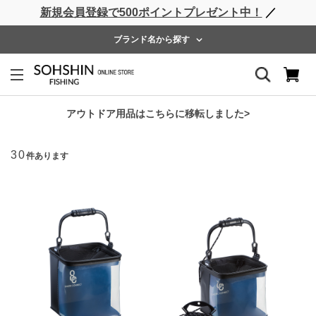
新規会員登録で500ポイントプレゼント中！
／
ライフベスト
ウェーダー
レインウェア
フットウェア
ブランド名から探す
GEAR
並べ替え
アウトドア用品はこちらに移転しました>
30
件あります