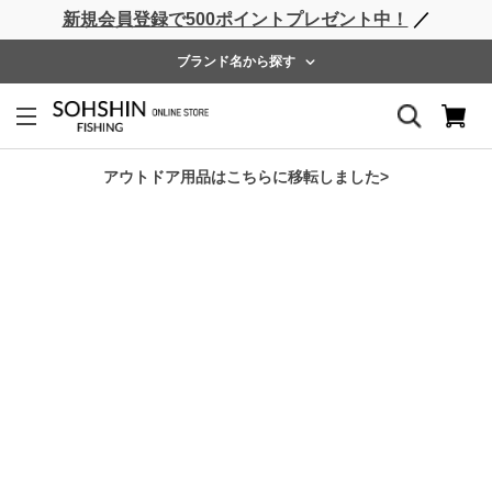
新規会員登録で500ポイントプレゼント中！
／
ライフベスト
ウェーダー
レインウェア
フットウェア
ブランド名から探す
ホーム
>
SHORE CONNECT
>
SCウォーターバケットM
アウトドア用品はこちらに移転しました>