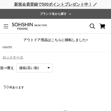
新規会員登録で500ポイントプレゼント中！
／
ライフベスト
ウェーダー
レインウェア
フットウェア
ブランド名から探す
UTILITY
バッグ
アウトドア用品はこちらに移転しました>
GEAR
ロッドケース
並べ替え
50
件あります