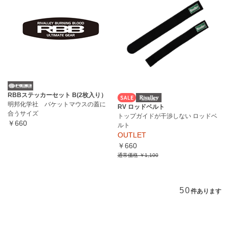
RBBステッカーセット B(2枚入り）
明邦化学社 バケットマウスの蓋に
RV ロッドベルト
合うサイズ
トップガイドが干渉しない ロッドベ
￥660
ルト
OUTLET
￥660
通常価格
￥1,100
50
件あります