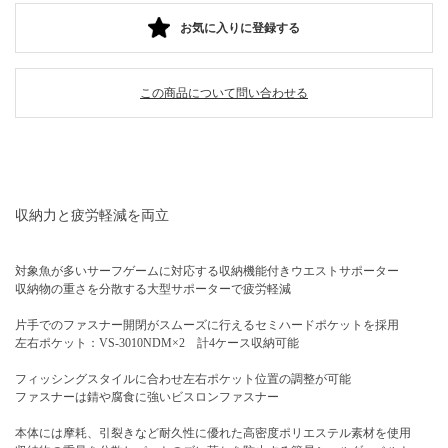
お気に入りに登録する
この商品について問い合わせる
収納力と疲労軽減を両立
対象魚が多いサーフゲームに対応する収納機能付きウエストサポーター
収納物の重さを分散する大型サポーターで疲労軽減
片手でのファスナー開閉がスムーズに行えるセミハードポケットを採用
左右ポケット：VS-3010NDM×2 計4ケース収納可能
フィッシングスタイルに合わせ左右ポケット位置の調整が可能
ファスナーは錆や腐食に強いビスロンファスナー
本体には摩耗、引裂きなど耐久性に優れた高密度ポリエステル素材を使用