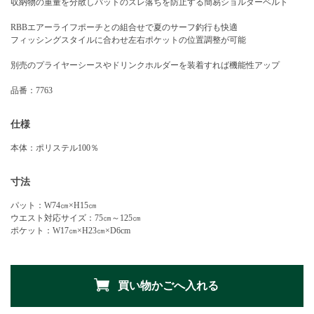
収納物の重量を分散しパットのズレ落ちを防止する簡易ショルダーベルト
RBBエアーライフポーチとの組合せで夏のサーフ釣行も快適
フィッシングスタイルに合わせ左右ポケットの位置調整が可能
別売のプライヤーシースやドリンクホルダーを装着すれば機能性アップ
品番：7763
仕様
本体：ポリステル100％
寸法
パット：W74㎝×H15㎝
ウエスト対応サイズ：75㎝～125㎝
ポケット：W17㎝×H23㎝×D6cm