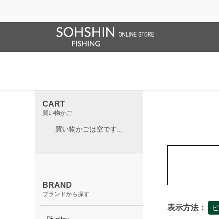
SALE/OUTLET
オンラインストア限定
ライフベスト
ブランドサイト
商品一覧
ブラ
ホーム
>
UTILITY
UTILITY
CART
買い物かご
買い物かごは空です...
BRAND
ブランドから探す
表示方法：
ピ