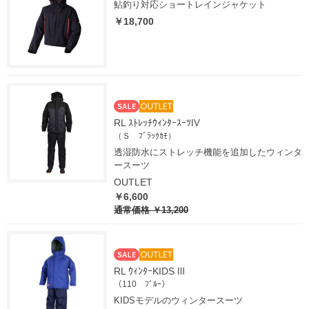
鮎釣り対応ショートレインジャケット
￥18,700
RL ｽﾄﾚｯﾁｳｨﾝﾀｰｽｰﾂⅣ
（Ｓ ﾌﾞﾗｯｸｶﾓ）
透湿防水にストレッチ機能を追加したウィンタ
ースーツ
OUTLET
￥6,600
通常価格
￥13,200
RL ｳｨﾝﾀｰKIDS Ⅲ
（110 ﾌﾞﾙｰ）
KIDSモデルのウィンタースーツ