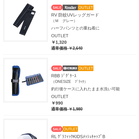
RV 防蚊UVレッグガード
（Ｍ グレー）
ハーフパンツとの重ね着に
OUTLET
￥1,320
通常価格
￥2,640
RBB ｼﾞｸﾞｹｰｽ
（ONESIZE ﾌﾞﾗｯｸ）
釣行後ケースに入れたまま水洗い可能
OUTLET
￥990
通常価格
￥1,980
RL ｸﾞﾗﾌｨｯｸKIDSﾒｯｼｭｷｬｯﾌﾟB