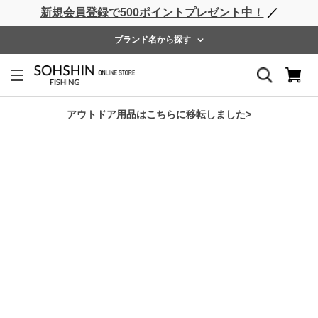
新規会員登録で500ポイントプレゼント中！
／
ライフベスト
ウェーダー
レインウェア
フットウェア
ブランド名から探す
ホーム
>
SOHSHIN
>
RV 防蚊UVレッグガード
アウトドア用品はこちらに移転しました>