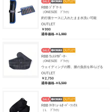
RBB ｼﾞｸﾞｹｰｽ
（ONESIZE ﾌﾞﾗｯｸ）
釣行後ケースに入れたまま水洗い可能
OUTLET
￥990
通常価格
￥1,980
RBB ｳｪｽﾄｻﾎﾟｰﾀｰ
（ONESIZE ﾌﾞﾗｯｸ）
ウェイディングの際、腰の負担を和らげる
OUTLET
￥2,750
通常価格
￥5,500
RBB ﾀｲﾀﾆｭｰﾑｵｰﾊﾞｰｿｯｸｽ
（Ｌ ﾌﾞﾗｯｸ）