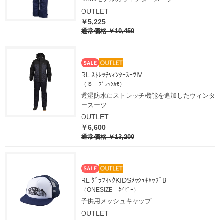
OUTLET
￥5,225
通常価格
￥10,450
RL ｽﾄﾚｯﾁｳｨﾝﾀｰｽｰﾂⅣ
（Ｓ ﾌﾞﾗｯｸｶﾓ）
透湿防水にストレッチ機能を追加したウィンタ
ースーツ
OUTLET
￥6,600
通常価格
￥13,200
RL ｸﾞﾗﾌｨｯｸKIDSﾒｯｼｭｷｬｯﾌﾟB
（ONESIZE ﾈｲﾋﾞｰ）
子供用メッシュキャップ
OUTLET