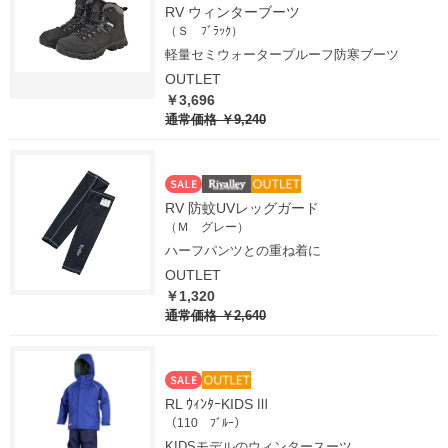
RV ウィンターブーツ
（Ｓ ﾌﾞﾗｯｸ）
軽量セミウォータープルーフ防寒ブーツ
OUTLET
￥3,696
通常価格
￥9,240
RV 防蚊UVレッグガード
（Ｍ グレー）
ハーフパンツとの重ね着に
OUTLET
￥1,320
通常価格
￥2,640
RL ｳｨﾝﾀｰKIDS Ⅲ
（110 ﾌﾞﾙｰ）
KIDSモデルのウィンタースーツ