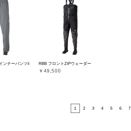
ーインナーパンツⅱ
RBB フロントZIPウェーダー
￥49,500
1
2
3
4
5
6
7