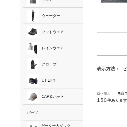
ウェーダー
フットウエア
レインウエア
グローブ
表示方法：
ピ
UTILITY
並べ替え：
商品
CAP＆ハット
150
件あります
パーツ
ゲーター＆ソック