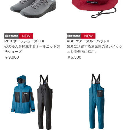
RBB サーフシューズⅡ Hi
RBB エアースルーハットⅡ
砂の侵入を軽減するオールニット製
盛夏に活躍する通気性の良いメッシ
法シューズ
ュを両側面に採用。
￥9,900
￥5,500