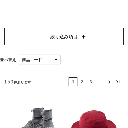
絞り込み項目
並べ替え
150
1
2
3
件あります