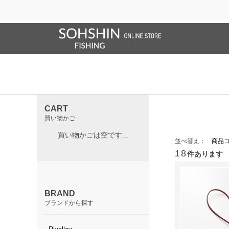
SALE/OUTLET
オンラインストア限定
ライフベスト
ブランドサイト
商品一覧
ブラ
ホーム
>
オンラインストア限定販売
オンライ
CART
買い物かご
買い物かごは空です...
並べ替え：
商品
18
件あります
BRAND
ブランドから探す