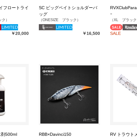
Dハイフロートライ
SC ビッグベイトショルダーバ
RVXClubParas
ッグ
ｰ
ラック）
（ONESIZE ブラック）
（XL ブラック
￥20,000
￥16,500
SALE
剤500ml
RBB×Davinci150
RV トラウ