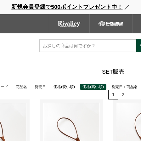
新規会員登録で500ポイントプレゼント中！
／
ウェーダー
レインウェア
フットウェア
グローブ
キャッ
ンドサイト
商品一覧
ブランドサイト
商品
ンストア限定販売
SET販売
コード
商品名
発売日
価格(安い順)
価格(高い順)
発売日＋商品名
1
2