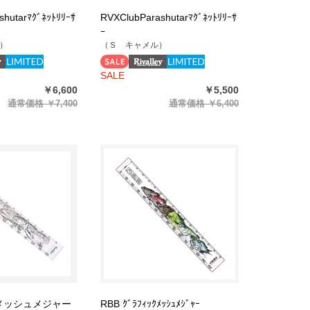
hutarﾏｸﾞﾈｯﾄﾘﾘｰｻ
RVXClubParashutarﾏｸﾞﾈｯﾄﾘﾘｰｻ
ｰ
）
（Ｓ キャメル）
SALE
￥6,600
￥5,500
通常価格
￥7,400
通常価格
￥6,400
トメッシュメジャー
RBB ｸﾞﾗﾌｨｯｸﾒｯｼｭﾒｼﾞｬｰ