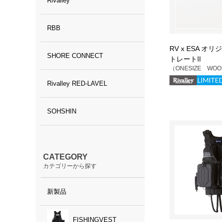
Rivalley
RBB
RV x ESA オ
SHORE CONNECT
トレートⅡ
（ONESIZE WO
Rivalley RED-LAVEL
SOHSHIN
CATEGORY
カテゴリーから探す
新製品
FISHINGVEST