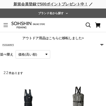
新規会員登録で500ポイントプレゼント中！
／
ライフベスト
ウェーダー
レインウェア
フットウェア
ブランド名から探す
ウェーダー
RBB
アウトドア用品はこちらに移転しました>
Rivalley
並べ替え
22
件あります