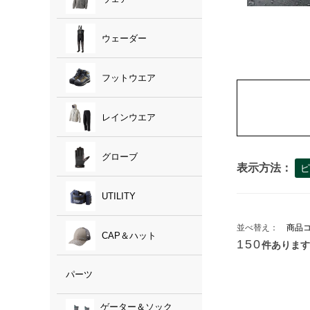
ウェーダー
フットウエア
レインウエア
グローブ
表示方法：
ピ
UTILITY
並べ替え：
商品
CAP＆ハット
150
件あります
パーツ
ゲーター＆ソック