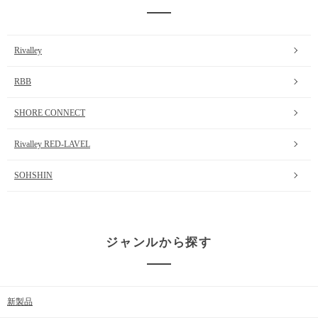
Rivalley
RBB
SHORE CONNECT
Rivalley RED-LAVEL
SOHSHIN
ジャンルから探す
新製品