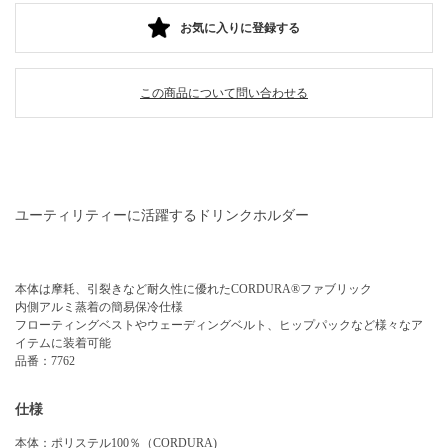
お気に入りに登録する
この商品について問い合わせる
ユーティリティーに活躍するドリンクホルダー
本体は摩耗、引裂きなど耐久性に優れたCORDURA®ファブリック
内側アルミ蒸着の簡易保冷仕様
フローティングベストやウェーディングベルト、ヒップパックなど様々なア
イテムに装着可能
品番：7762
仕様
本体：ポリステル100％（CORDURA)