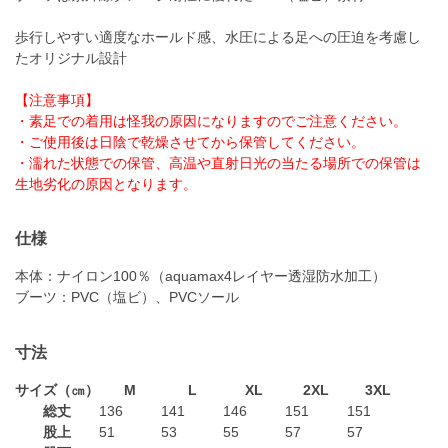
歩行しやすい適度なホールド感、水圧による足への圧迫を考慮し
たオリジナル設計
【注意事項】
・素足での着用は怪我の原因になりますのでご注意ください。
・ご使用後は日陰で乾燥させてから保管してください。
・濡れた状態での保管、高温や直射日光の当たる場所での保管は
生地劣化の原因となります。
仕様
本体：ナイロン100％（aquamax4レイヤー透湿防水加工）
ブーツ：PVC（塩ビ）、PVCソール
寸法
サイズ（㎝）
M
L
XL
2XL
3XL
総丈
136
141
146
151
151
股上
51
53
55
57
57