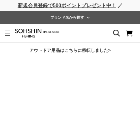
新規会員登録で500ポイントプレゼント中！
／
ライフベスト
ウェーダー
レインウェア
フットウェア
ブランド名から探す
ホーム
>
RBB
>
RBB AQMサーフウォーカーⅡ
アウトドア用品はこちらに移転しました>