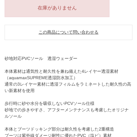
在庫がありません
この商品について問い合わせる
砂地対応PVCソール 透湿ウェーダー
本体素材は通気性と耐久性を兼ね備えた4レイヤー透湿素材
（aquamaxSUPREME透湿防水加工）
通常の3レイヤー素材に透湿フィルムをラミネートした耐久性の高
い新素材を使用
歩行時に砂や水分を吸収しないPCVソール仕様
砂地での歩きやすさ、アフターメンテナンスも考慮したオリジナ
ルソール
本体とブーツドッキング部分は耐久性を考慮した2重構造
ブーツは紫外線ダメージ耐性に優れたPVC（塩ビ）素材