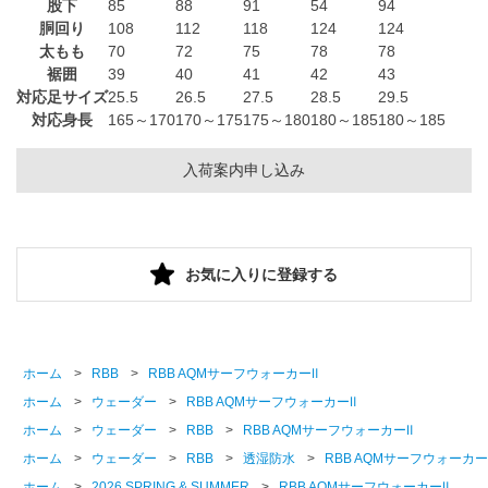
股下
85
88
91
54
94
胴回り
108
112
118
124
124
太もも
70
72
75
78
78
裾囲
39
40
41
42
43
対応足サイズ
25.5
26.5
27.5
28.5
29.5
対応身長
165～170
170～175
175～180
180～185
180～185
入荷案内申し込み
お気に入りに登録する
ホーム
>
RBB
>
RBB AQMサーフウォーカーⅡ
ホーム
>
ウェーダー
>
RBB AQMサーフウォーカーⅡ
ホーム
>
ウェーダー
>
RBB
>
RBB AQMサーフウォーカーⅡ
ホーム
>
ウェーダー
>
RBB
>
透湿防水
>
RBB AQMサーフウォーカー
ホーム
>
2026 SPRING & SUMMER
>
RBB AQMサーフウォーカーⅡ