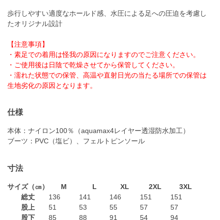
歩行しやすい適度なホールド感、水圧による足への圧迫を考慮し
たオリジナル設計
【注意事項】
・素足での着用は怪我の原因になりますのでご注意ください。
・ご使用後は日陰で乾燥させてから保管してください。
・濡れた状態での保管、高温や直射日光の当たる場所での保管は
生地劣化の原因となります。
仕様
本体：ナイロン100％（aquamax4レイヤー透湿防水加工）
ブーツ：PVC（塩ビ）、フェルトピンソール
寸法
サイズ（㎝）
M
L
XL
2XL
3XL
総丈
136
141
146
151
151
股上
51
53
55
57
57
股下
85
88
91
54
94