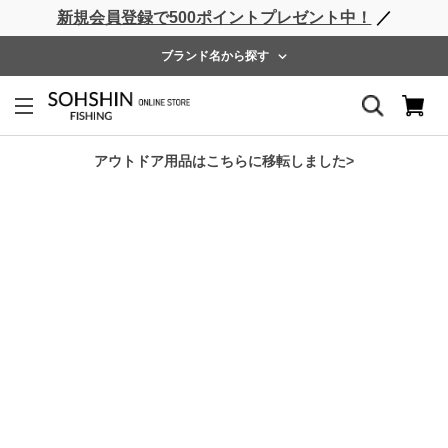
新規会員登録で500ポイントプレゼント中！
／
ライフベスト
ウェーダー
レインウェア
フットウェア
ブランド名から探す
ホーム
>
RBB
>
RBB AQMタイドウォーカーⅡ
アウトドア用品はこちらに移転しました>