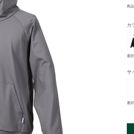
商品
カ
選択
サ
選択