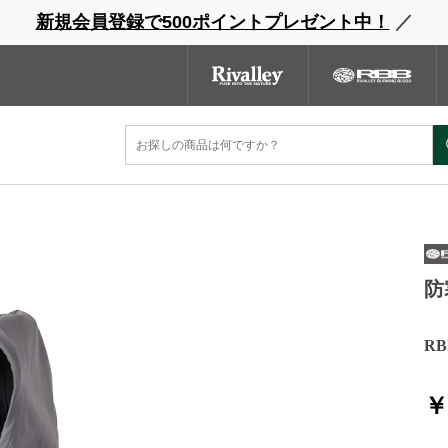
新規会員登録で500ポイントプレゼント中！
／
ウェーダー
レインウェア
フットウェア
グローブ
キャッ
ンドサイト
商品一覧
ブランドサイト
商品
防
R
￥