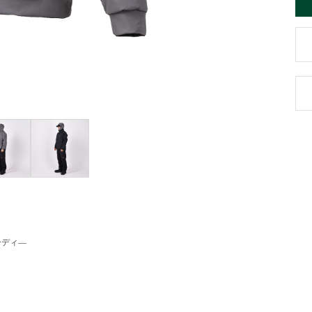
ーディ―
ト