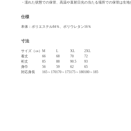
・濡れた状態での保管、高温や直射日光の当たる場所での保管は生地
仕様
本体：ポリエステル84％、ポリウレタン16％
寸法
サイズ（㎝）
M
L
XL
2XL
着丈
66
68
70
72
裄丈
85
88
90.5
93
身巾
56
59
62
65
対応身長
165～170
170～175
175～180
180～185