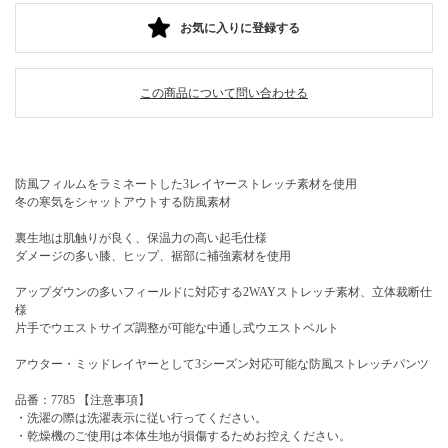
お気に入りに登録する
この商品について問い合わせる
防風フィルムをラミネートした3レイヤーストレッチ素材を使用
冬の寒気をシャットアウトする防風素材
裏生地は肌触りが良く、保温力の高い起毛仕様
ダメージの多い膝、ヒップ、裾部に補強素材を使用
アップダウンの多いフィールドに対応する2WAYストレッチ素材、立体裁断仕
様
片手でウエストサイズ調整が可能な中通し式ウエストベルト
アウター・ミッドレイヤーとして3シーズン対応可能な防風ストレッチパンツ
品番：7785 【注意事項】
・洗濯の際は洗濯表示に従い行ってください。
・乾燥機のご使用は本体生地が損傷するためお控えください。