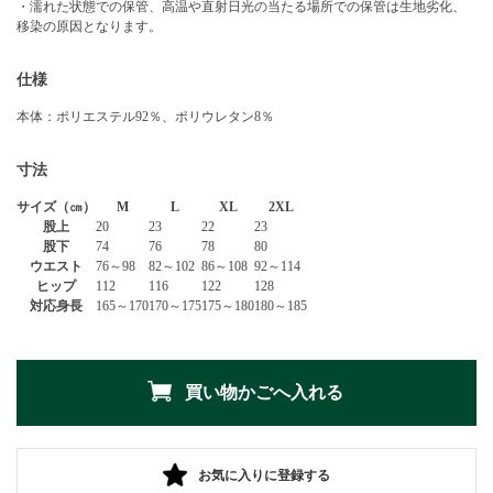
・濡れた状態での保管、高温や直射日光の当たる場所での保管は生地劣化、
移染の原因となります。
仕様
本体：ポリエステル92％、ポリウレタン8％
寸法
サイズ（㎝）
M
L
XL
2XL
股上
20
23
22
23
股下
74
76
78
80
ウエスト
76～98
82～102
86～108
92～114
ヒップ
112
116
122
128
対応身長
165～170
170～175
175～180
180～185
お気に入りに登録する