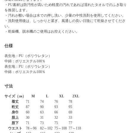
・PU素材は防汚性が高いため軽度の汚れであれば濡れたタオルでのふき取り
を推奨します。
・汚れが酷い場合は水での押し洗い、少量の中性洗剤を使用してください。
・洗剤使用後は、しっかりと濯ぎ、風通しの良い日陰にて乾燥させてくださ
い。
・乾燥機、脱水機のご使用はお控えください。
仕様
表生地：PU（ポリウレタン）
中綿：ポリエステル100％
表生地：PU（ポリウレタン）
中綿：ポリエステル100％
寸法
サイズ（㎝）
M
L
XL
2XL
着丈
71
74
76
78
裄丈
87
90
93
95
身巾
60
63
66
69
股上
30
31
32
33
股下
71
73
75
77
ウエスト
78～96
82～102
75～108
77～118