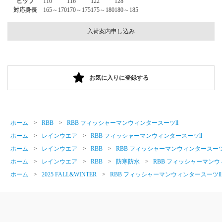
ヒップ
110
116
122
128
対応身長
165～170
170～175
175～180
180～185
入荷案内申し込み
お気に入りに登録する
ホーム
>
RBB
>
RBB フィッシャーマンウィンタースーツll
ホーム
>
レインウエア
>
RBB フィッシャーマンウィンタースーツll
ホーム
>
レインウエア
>
RBB
>
RBB フィッシャーマンウィンタースーツ
ホーム
>
レインウエア
>
RBB
>
防寒防水
>
RBB フィッシャーマンウ
ホーム
>
2025 FALL&WINTER
>
RBB フィッシャーマンウィンタースーツll