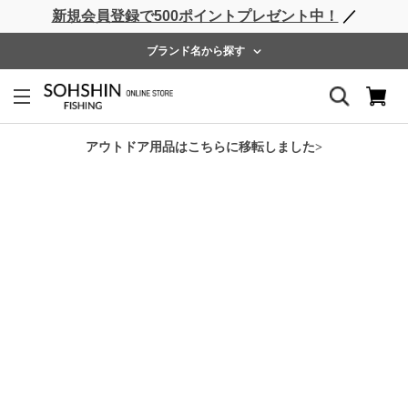
新規会員登録で500ポイントプレゼント中！
／
ライフベスト
ウェーダー
レインウェア
フットウェア
ブランド名から探す
ホーム
>
RBB
>
RBB フィッシャーマンウィンタースーツll
アウトドア用品はこちらに移転しました>