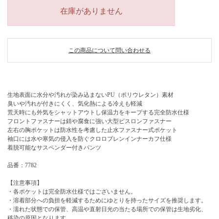
在庫がありません
この商品について問い合わせる
生地表面に水分や汚れが染み込まないPU（ポリウレタン）素材
臭いや汚れが付きにくく、気化熱による冷えも軽減
荒天時にも外気をシャットアウトし保温力をキープする完全防水仕様
フロントファスナーは錆や腐食に強い大型ビスロンファスナー
左右の胸ポケットは防水性を考慮した止水ファスナー式ポケット
袖口には水や寒気の侵入を防ぐクロロプレンインナーカフ仕様
着脱可能なサスペンダー付きパンツ
品番：7782
【注意事項】
・各ポケットは完全防水仕様ではございません。
・溶着部分への負担を軽減するためにゆとりを持ったサイズを推奨します。
・濡れた状態での保管、高温や直射日光の当たる場所での保管は生地劣化、
移染の原因となります。