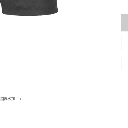
透湿防水加工）
ト