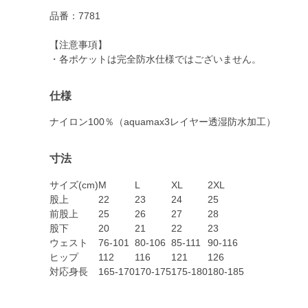
品番：7781
【注意事項】
・各ポケットは完全防水仕様ではございません。
仕様
ナイロン100％（aquamax3レイヤー透湿防水加工）
寸法
サイズ(cm)
M
L
XL
2XL
股上
22
23
24
25
前股上
25
26
27
28
股下
20
21
22
23
ウェスト
76-101
80-106
85-111
90-116
ヒップ
112
116
121
126
対応身長
165-170
170-175
175-180
180-185