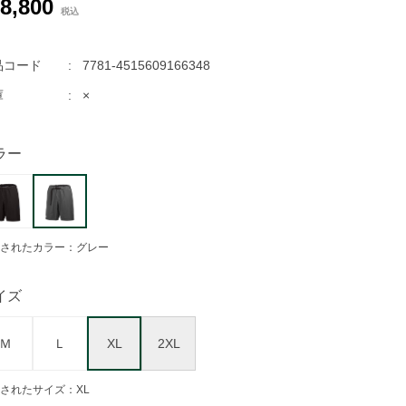
8,800
品コード
7781-4515609166348
庫
×
ラー
されたカラー：グレー
イズ
Ｍ
Ｌ
XL
2XL
されたサイズ：XL