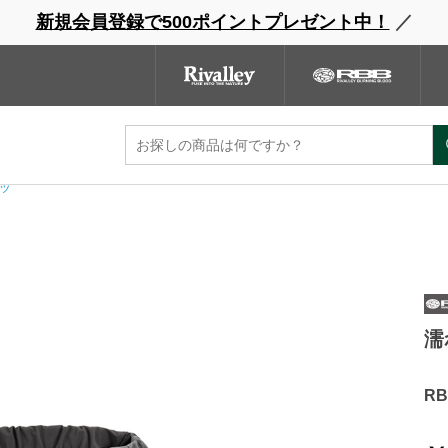
新規会員登録で500ポイントプレゼント中！
／
ウェーダー
レインウェア
フットウェア
グローブ
キャッ
ンドサイト
商品一覧
ブランドサイト
商品
ンツ
濡
R