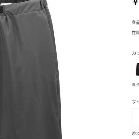
￥
商
在
カ
選択
サ
選択