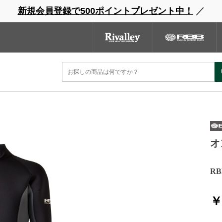
新規会員登録で500ポイントプレゼント中！
／
ウェーダー
レインウェア
フットウェア
グローブ
キャッ
ンドサイト
商品一覧
ブランドサイト
商品
オ
R
￥