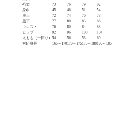
裄丈
73
76
79
82
身巾
45
48
51
54
股上
72
74
76
78
股下
77
80
83
86
ウエスト
76
80
84
88
ヒップ
92
96
100
104
太もも（一回り）
54
56
58
60
対応身長
165～170
170～175
175～180
180～185