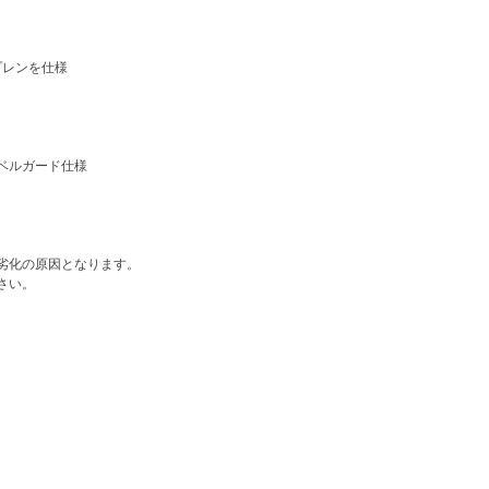
プレンを仕様
ベルガード仕様
劣化の原因となります。
さい。