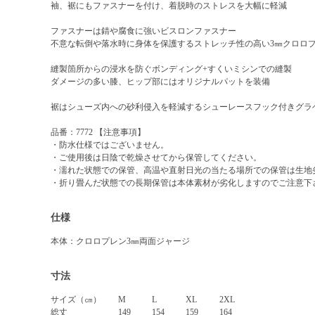
袖、裾にもファスナーを付け、着脱時のストレスを大幅に軽減
ファスナーは錆や腐食に強いビスロンファスナー
不意な転倒や落水時に身体を保護するストレッチ性の高い3㎜クロロ
縫製箇所からの浸水を防ぐボンディング+すくいミシンでの縫製
ダメージの多い膝、ヒップ部にはオリジナルパットを装備
裾はシューズ内への砂利侵入を軽減するシューレースフック付きグラ
品番：7772 【注意事項】
・防水仕様ではございません。
・ご使用後は日陰で乾燥させてから保管してください。
・濡れた状態での保管、高温や直射日光の当たる場所での保管は生地
・折り畳んだ状態での長期保管は本体素材が劣化しますのでご注意下
仕様
本体：クロロプレン3㎜両面ジャージ
寸法
サイズ（㎝）
M
L
XL
2XL
総丈
149
154
159
164