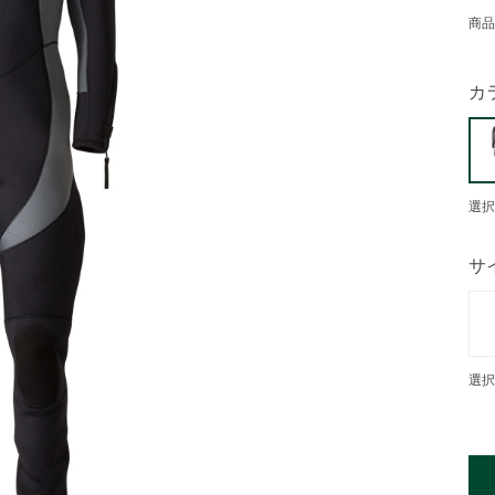
商品
カ
選択
サ
選択