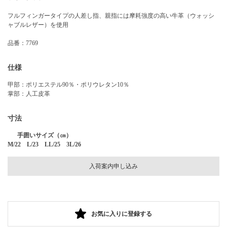
フルフィンガータイプの人差し指、親指には摩耗強度の高い牛革（ウォッシ
ャブルレザー）を使用
品番：7769
仕様
甲部：ポリエステル90％・ポリウレタン10％
掌部：人工皮革
寸法
手囲いサイズ（㎝）
M/22 L/23 LL/25 3L/26
入荷案内申し込み
お気に入りに登録する