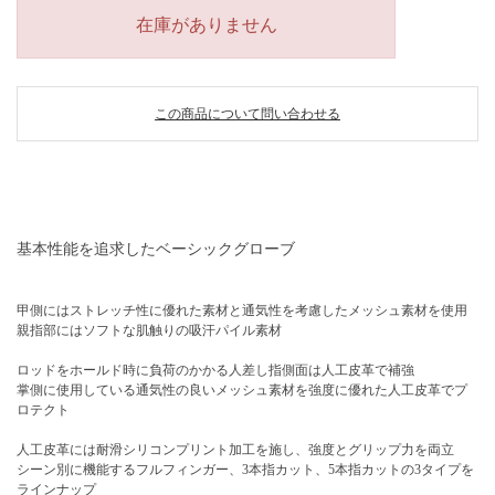
在庫がありません
この商品について問い合わせる
基本性能を追求したベーシックグローブ
甲側にはストレッチ性に優れた素材と通気性を考慮したメッシュ素材を使用
親指部にはソフトな肌触りの吸汗パイル素材
ロッドをホールド時に負荷のかかる人差し指側面は人工皮革で補強
掌側に使用している通気性の良いメッシュ素材を強度に優れた人工皮革でプ
ロテクト
人工皮革には耐滑シリコンプリント加工を施し、強度とグリップ力を両立
シーン別に機能するフルフィンガー、3本指カット、5本指カットの3タイプを
ラインナップ