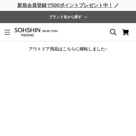
新規会員登録で500ポイントプレゼント中！
／
ライフベスト
ウェーダー
レインウェア
フットウェア
ブランド名から探す
ホーム
>
RBB
>
RBB ソルトゲームグローブ3C
アウトドア用品はこちらに移転しました>