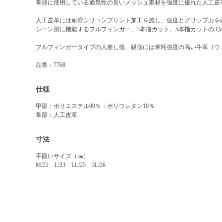
掌側に使用している通気性の良いメッシュ素材を強度に優れた人工皮
人工皮革には耐滑シリコンプリント加工を施し、強度とグリップ力を
シーン別に機能するフルフィンガー、3本指カット、5本指カットの3
フルフィンガータイプの人差し指、親指には摩耗強度の高い牛革（ウ
品番：7768
仕様
甲部：ポリエステル90％・ポリウレタン10％
掌部：人工皮革
寸法
手囲いサイズ（㎝）
M/22 L/23 LL/25 3L/26