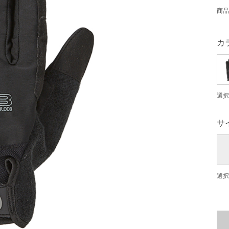
商品
カ
選択
サ
選択