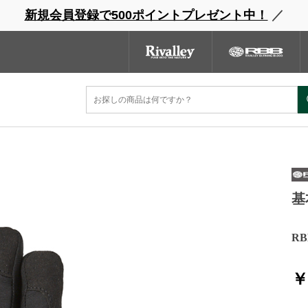
新規会員登録で500ポイントプレゼント中！
／
ウェーダー
レインウェア
フットウェア
グローブ
キャッ
ンドサイト
商品一覧
ブランドサイト
商品
基
R
￥