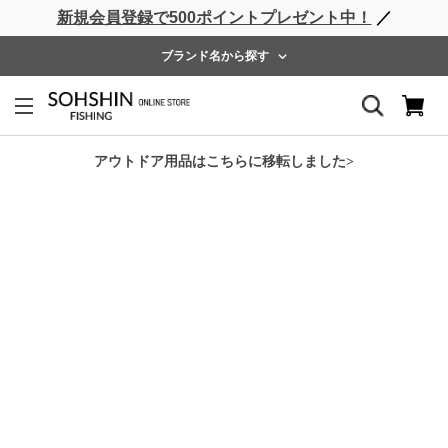
新規会員登録で500ポイントプレゼント中！
／
ライフベスト
ウェーダー
レインウェア
フットウェア
ブランド名から探す
ホーム
>
RBB
>
RBB サマーショーツ
アウトドア用品はこちらに移転しました>