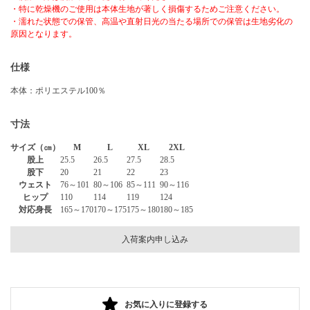
・特に乾燥機のご使用は本体生地が著しく損傷するためご注意ください。
・濡れた状態での保管、高温や直射日光の当たる場所での保管は生地劣化の
原因となります。
仕様
本体：ポリエステル100％
寸法
サイズ（㎝）
M
L
XL
2XL
股上
25.5
26.5
27.5
28.5
股下
20
21
22
23
ウェスト
76～101
80～106
85～111
90～116
ヒップ
110
114
119
124
対応身長
165～170
170～175
175～180
180～185
入荷案内申し込み
お気に入りに登録する