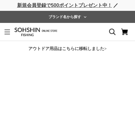
新規会員登録で500ポイントプレゼント中！
／
ライフベスト
ウェーダー
レインウェア
フットウェア
ブランド名から探す
ホーム
>
RBB
>
RBB ドライTシャツ
アウトドア用品はこちらに移転しました>