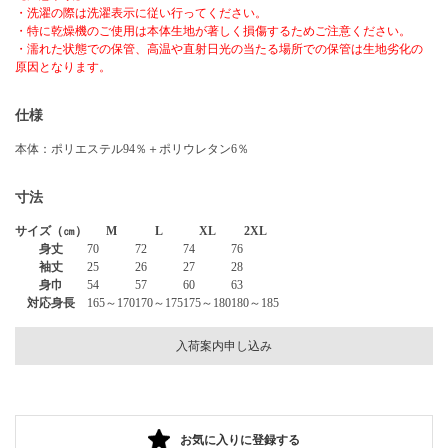
・洗濯の際は洗濯表示に従い行ってください。
・特に乾燥機のご使用は本体生地が著しく損傷するためご注意ください。
・濡れた状態での保管、高温や直射日光の当たる場所での保管は生地劣化の
原因となります。
仕様
本体：ポリエステル94％＋ポリウレタン6％
寸法
サイズ（㎝）
M
L
XL
2XL
身丈
70
72
74
76
袖丈
25
26
27
28
身巾
54
57
60
63
対応身長
165～170
170～175
175～180
180～185
入荷案内申し込み
お気に入りに登録する