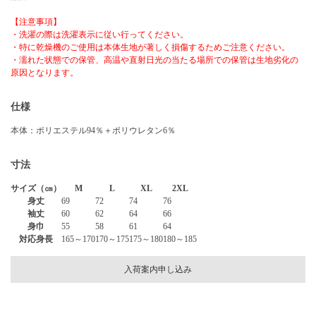
【注意事項】
・洗濯の際は洗濯表示に従い行ってください。
・特に乾燥機のご使用は本体生地が著しく損傷するためご注意ください。
・濡れた状態での保管、高温や直射日光の当たる場所での保管は生地劣化の
原因となります。
仕様
本体：ポリエステル94％＋ポリウレタン6％
寸法
サイズ（㎝）
M
L
XL
2XL
身丈
69
72
74
76
袖丈
60
62
64
66
身巾
55
58
61
64
対応身長
165～170
170～175
175～180
180～185
入荷案内申し込み