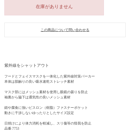
在庫がありません
この商品について問い合わせる
紫外線をシャットアウト
フードとフェイスマスクを一体化した紫外線対策パーカー
本体は肌触りの良い吸水速乾ストレッチ素材
マスク部にはメッシュ素材を使用し眼鏡の曇りを防止
袖裏から脇下は通気性の良いメッシュ素材
錆や腐食に強いビスロン（樹脂）ファスナーポケット
動きに干渉しないゆったりとしたサイズ設定
日焼けにより体力消耗を軽減し、スリ傷等の怪我を防止
品番:7753