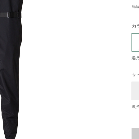
商品
カ
選択
サ
選択