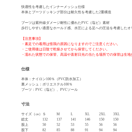
快適性を考慮したインナーメッシュ仕様
本体とブーツドッキング部分は耐久性を考慮した2重構造
ブーツは紫外線ダメージ耐性に優れたPVC（塩ビ）素材
歩行しやすい適度なホールド感、水圧による足への圧迫を考慮したオ
【注意事項】
・素足での着用は怪我の原因になりますのでご注意ください。
・ご使用後は日陰で乾燥させてから保管してください。
・濡れた状態での保管、高温や直射日光の当たる場所での保管は生地
仕様
本体：ナイロン100％（PVC防水加工）
裏メッシュ：ポリエステル100％
ブーツ：PVC（塩ビ）、PVCソール
寸法
サイズ（㎝）
Ｓ
M
L
XL
2XL
3XL
総丈
132
137
141
146
150
150
股上
50
52
53
55
56
56
股下
82
85
88
91
94
94