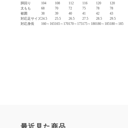
胴回り
104
108
112
116
120
120
太もも
68
70
72
75
78
78
裾囲
38
39
40
41
42
43
対応足サイズ
24.5
25.5
26.5
27.5
28.5
29.5
対応身長
160～165
165～170
170～175
175～180
180～185
180～185
最近見た商品