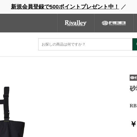
新規会員登録で500ポイントプレゼント中！
／
ウェーダー
レインウェア
フットウェア
グローブ
キャッ
ンドサイト
商品一覧
ブランドサイト
商品
ウォーカー
砂
R
￥