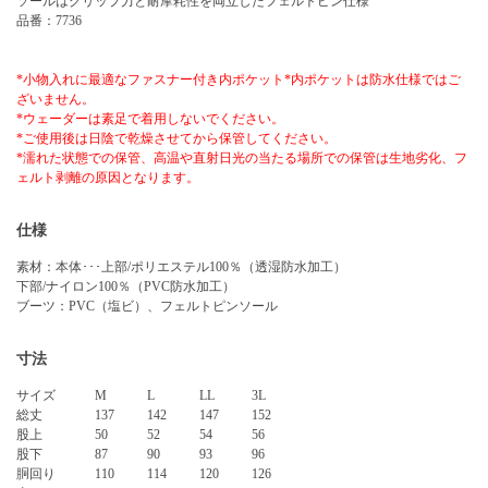
ソールはグリップ力と耐摩耗性を両立したフェルトピン仕様
品番：7736
*小物入れに最適なファスナー付き内ポケット*内ポケットは防水仕様ではご
ざいません。
*ウェーダーは素足で着用しないでください。
*ご使用後は日陰で乾燥させてから保管してください。
*濡れた状態での保管、高温や直射日光の当たる場所での保管は生地劣化、フ
ェルト剥離の原因となります。
仕様
素材：本体･･･上部/ポリエステル100％（透湿防水加工）
下部/ナイロン100％（PVC防水加工）
ブーツ：PVC（塩ビ）、フェルトピンソール
寸法
サイズ
M
L
LL
3L
総丈
137
142
147
152
股上
50
52
54
56
股下
87
90
93
96
胴回り
110
114
120
126