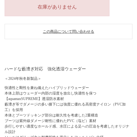
在庫がありません
この商品について問い合わせる
ハードな藪漕ぎ対応 強化透湿ウェーダー
＜2024年秋冬新製品＞
快適性と剛性を兼ね備えたハイブリッドウェーダー
本体上部はウェーダー内部の湿度を放出し快適性を保つ
【aquamaxSUPREME】透湿防水素材
藪漕ぎ等でダメージの多い膝下には強度に優れる高密度ナイロン（PVC加
工）を採用
本体とブーツドッキング部分は耐久性を考慮した2重構造
ブーツは紫外線ダメージ耐性に優れたPVC（塩ビ）素材
歩行しやすい適度なホールド感、水圧による足への圧迫を考慮したオリジナ
ル設計