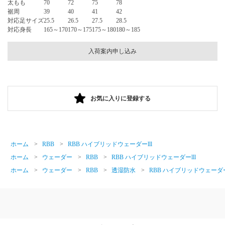
太もも
70
72
75
78
裾周
39
40
41
42
対応足サイズ
25.5
26.5
27.5
28.5
対応身長
165～170
170～175
175～180
180～185
入荷案内申し込み
お気に入りに登録する
ホーム
>
RBB
>
RBB ハイブリッドウェーダーlll
ホーム
>
ウェーダー
>
RBB
>
RBB ハイブリッドウェーダーlll
ホーム
>
ウェーダー
>
RBB
>
透湿防水
>
RBB ハイブリッドウェーダーl