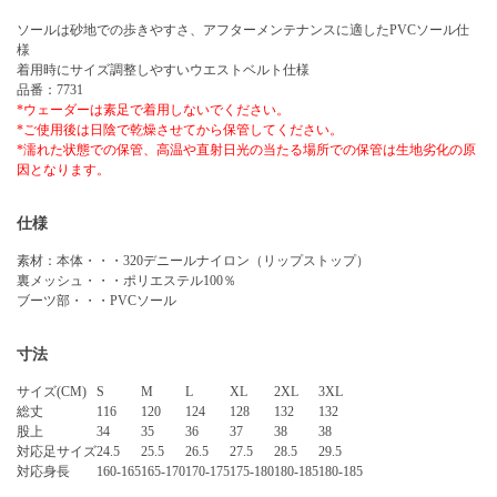
ソールは砂地での歩きやすさ、アフターメンテナンスに適したPVCソール仕
様
着用時にサイズ調整しやすいウエストベルト仕様
品番：7731
*ウェーダーは素足で着用しないでください。
*ご使用後は日陰で乾燥させてから保管してください。
*濡れた状態での保管、高温や直射日光の当たる場所での保管は生地劣化の原
因となります。
仕様
素材：本体・・・320デニールナイロン（リップストップ）
裏メッシュ・・・ポリエステル100％
ブーツ部・・・PVCソール
寸法
サイズ(CM)
S
M
L
XL
2XL
3XL
総丈
116
120
124
128
132
132
股上
34
35
36
37
38
38
対応足サイズ
24.5
25.5
26.5
27.5
28.5
29.5
対応身長
160-165
165-170
170-175
175-180
180-185
180-185