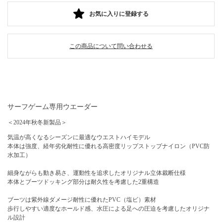
お気に入りに登録する
この商品について問い合わせる
サーフゲーム専用ウエーダー
＜2024年秋冬新製品＞
気温が高くなるシーズンに最適なウエストハイモデル
本体は強度、経年劣化耐性に優れる高密度リップストップナイロン（PVC防
水加工）
細身ながらも動き易さ、運動性を追求したオリジナル立体裁断仕様
本体とブーツドッキング部分は耐久性を考慮した2重構造
ブーツは紫外線ダメージ耐性に優れたPVC（塩ビ）素材
歩行しやすい適度なホールド感、水圧による足への圧迫を考慮したオリジナ
ル設計