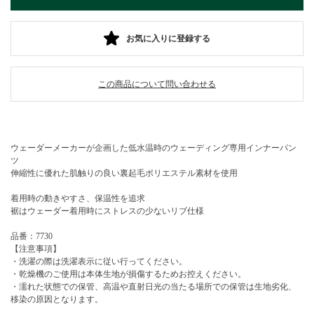
お気に入りに登録する
この商品について問い合わせる
ウェーダーメーカーが企画した低水温時のウェーディング専用インナーパン
ツ
伸縮性に優れた肌触りの良い裏起毛ポリエステル素材を使用
着用時の動きやすさ、保温性を追求
裾はウェーダー着用時にストレスの少ないリブ仕様
品番：7730
【注意事項】
・洗濯の際は洗濯表示に従い行ってください。
・乾燥機のご使用は本体生地が損傷するためお控えください。
・濡れた状態での保管、高温や直射日光の当たる場所での保管は生地劣化、
移染の原因となります。