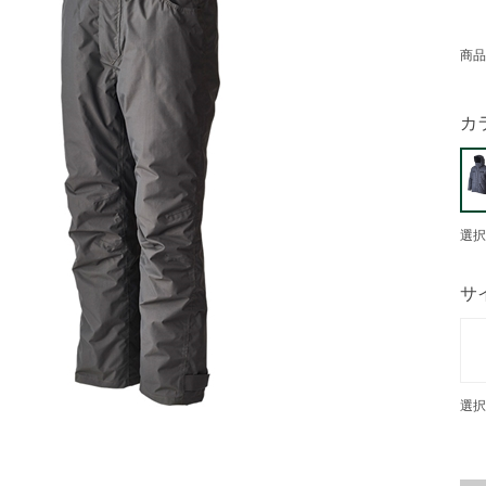
商品
カ
選択
サ
選択