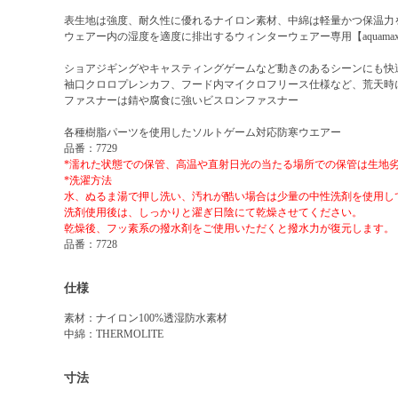
表生地は強度、耐久性に優れるナイロン素材、中綿は軽量かつ保温力を維
ウェアー内の湿度を適度に排出するウィンターウェアー専用【aquamax
ショアジギングやキャスティングゲームなど動きのあるシーンにも快
袖口クロロプレンカフ、フード内マイクロフリース仕様など、荒天時
ファスナーは錆や腐食に強いビスロンファスナー
各種樹脂パーツを使用したソルトゲーム対応防寒ウエアー
品番：7729
*濡れた状態での保管、高温や直射日光の当たる場所での保管は生地
*洗濯方法
水、ぬるま湯で押し洗い、汚れが酷い場合は少量の中性洗剤を使用し
洗剤使用後は、しっかりと濯ぎ日陰にて乾燥させてください。
乾燥後、フッ素系の撥水剤をご使用いただくと撥水力が復元します。
品番：7728
仕様
素材：ナイロン100%透湿防水素材
中綿：THERMOLITE
寸法