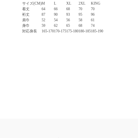
サイズ(CM)
M
L
XL
2XL
KING
着丈
64
66
68
70
70
裄丈
87
90
93
95
96
肩巾
52
54
56
58
61
身巾
59
62
65
68
74
対応身長
165-170
170-175
175-180
180-185
185-190