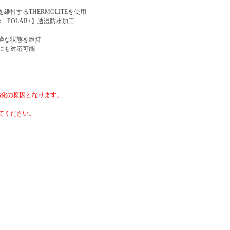
持するTHERMOLITEを使用
 POLAR+】透湿防水加工
適な状態を維持
にも対応可能
劣化の原因となります。
てください。