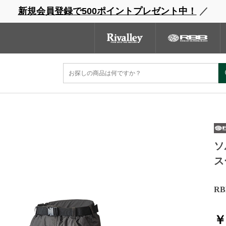
新規会員登録で500ポイントプレゼント中！
／
ウェーダー
レインウェア
フットウェア
グローブ
キャッ
ンドサイト
商品一覧
ブランドサイト
商品
ームスーツ
ソ
ス
R
￥