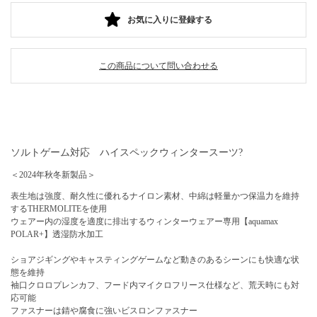
お気に入りに登録する
この商品について問い合わせる
ソルトゲーム対応 ハイスペックウィンタースーツ?
＜2024年秋冬新製品＞
表生地は強度、耐久性に優れるナイロン素材、中綿は軽量かつ保温力を維持
するTHERMOLITEを使用
ウェアー内の湿度を適度に排出するウィンターウェアー専用【aquamax
POLAR+】透湿防水加工
ショアジギングやキャスティングゲームなど動きのあるシーンにも快適な状
態を維持
袖口クロロプレンカフ、フード内マイクロフリース仕様など、荒天時にも対
応可能
ファスナーは錆や腐食に強いビスロンファスナー