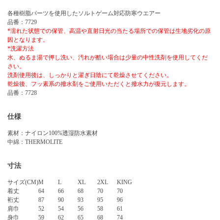
各種樹脂パーツを使用したソルトゲーム対応防寒ウエアー
品番：7729
*濡れた状態での保管、高温や直射日光の当たる場所での保管は生地劣化の原
因となります。
*洗濯方法
水、ぬるま湯で押し洗い、汚れが酷い場合は少量の中性洗剤を使用してくだ
さい。
洗剤使用後は、しっかりと濯ぎ日陰にて乾燥させてください。
乾燥後、フッ素系の撥水剤をご使用いただくと撥水力が復元します。
品番：7728
仕様
素材：ナイロン100%透湿防水素材
中綿：THERMOLITE
寸法
サイズ(CM)
M
L
XL
2XL
KING
着丈
64
66
68
70
70
裄丈
87
90
93
95
96
肩巾
52
54
56
58
61
身巾
59
62
65
68
74