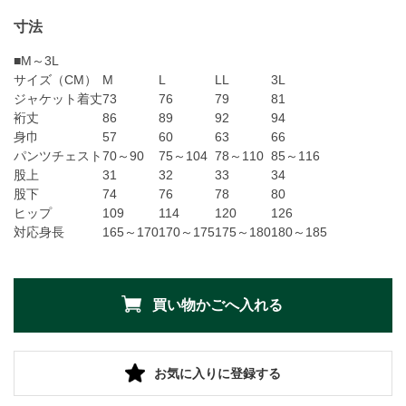
寸法
■M～3L
サイズ（CM）
M
L
LL
3L
ジャケット着丈
73
76
79
81
裄丈
86
89
92
94
身巾
57
60
63
66
パンツチェスト
70～90
75～104
78～110
85～116
股上
31
32
33
34
股下
74
76
78
80
ヒップ
109
114
120
126
対応身長
165～170
170～175
175～180
180～185
お気に入りに登録する