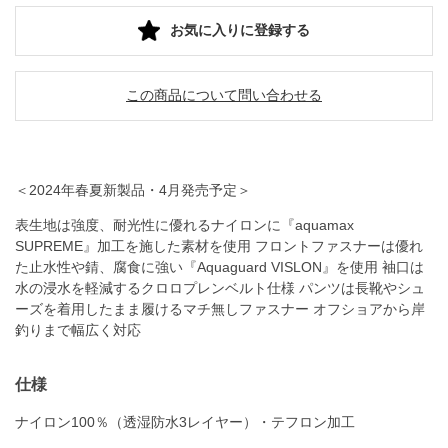
お気に入りに登録する
この商品について問い合わせる
＜2024年春夏新製品・4月発売予定＞
表生地は強度、耐光性に優れるナイロンに『aquamax
SUPREME』加工を施した素材を使用 フロントファスナーは優れ
た止水性や錆、腐食に強い『Aquaguard VISLON』を使用 袖口は
水の浸水を軽減するクロロプレンベルト仕様 パンツは長靴やシュ
ーズを着用したまま履けるマチ無しファスナー オフショアから岸
釣りまで幅広く対応
仕様
ナイロン100％（透湿防水3レイヤー）・テフロン加工