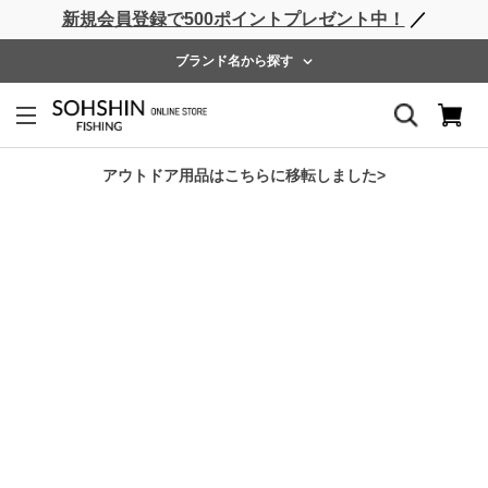
新規会員登録で500ポイントプレゼント中！
／
ライフベスト
ウェーダー
レインウェア
フットウェア
ブランド名から探す
ホーム
>
RBB
>
RBB オフショアハーフパンツ
アウトドア用品はこちらに移転しました>