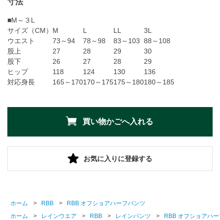
寸法
■M～３L
サイズ（CM）
M
L
LL
3L
ウエスト
73～94
78～98
83～103
88～108
股上
27
28
29
30
股下
26
27
28
29
ヒップ
118
124
130
136
対応身長
165～170
170～175
175～180
180～185
お気に入りに登録する
ホーム
>
RBB
>
RBB オフショアハーフパンツ
ホーム
>
レインウエア
>
RBB
>
レインパンツ
>
RBB オフショアハ