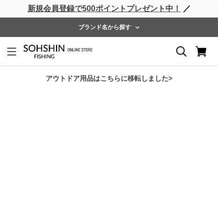
新規会員登録で500ポイントプレゼント中！
／
ライフベスト
ウェーダー
レインウェア
フットウェア
ブランド名から探す
ホーム
>
RBB
>
RBB オフショアサロペット
アウトドア用品はこちらに移転しました>