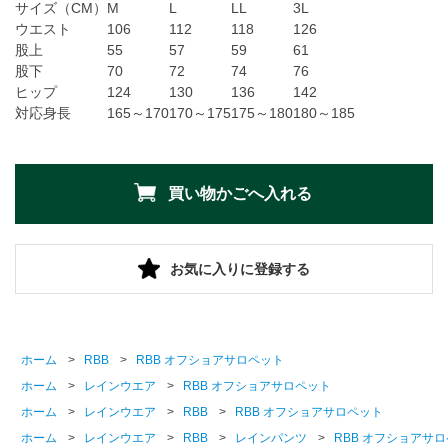
サイズ（CM）
M
L
LL
3L
ウエスト
106
112
118
126
股上
55
57
59
61
股下
70
72
74
76
ヒップ
124
130
136
142
対応身長
165～170
170～175
175～180
180～185
お気に入りに登録する
ホーム
>
RBB
>
RBB オフショアサロペット
ホーム
>
レインウエア
>
RBB オフショアサロペット
ホーム
>
レインウエア
>
RBB
>
RBB オフショアサロペット
ホーム
>
レインウエア
>
RBB
>
レインパンツ
>
RBB オフショアサ