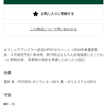
お気に入りに登録する
この商品について問い合わせる
オフショアアングラー必須のPVCサロペット <2024年春夏新製
品・４月発売予定> 防水性、防汚性はもちろん生地強度にもこだわ
った実戦仕様。 溶着部の負担を考慮したゆったり設計。
仕様
素材 表：PVC50% ポリウレタン50％ 裏：ポリエステル100％
寸法
■M～3L