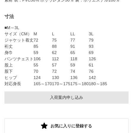
素材 表：PVC50% ポリウレタン50％ 裏：ポリエステル100％
寸法
■M～3L
サイズ（CM）
M
L
LL
3L
ジャケット着丈
72
75
77
79
裄丈
85
88
91
93
身巾
59
62
65
69
パンツチェスト
106
112
118
126
股上
55
57
59
61
股下
70
72
74
76
ヒップ
124
130
136
142
対応身長
165～170
170～175
175～180
180～185
入荷案内申し込み
お気に入りに登録する