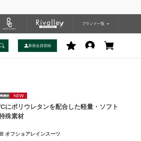
プ
バッグ
ユーティリティ
一覧
ブランドサイト
商品一覧
ブランド一覧
新規会員登録
VCにポリウレタンを配合した軽量・ソフト
特殊素材
BB オフショアレインスーツ