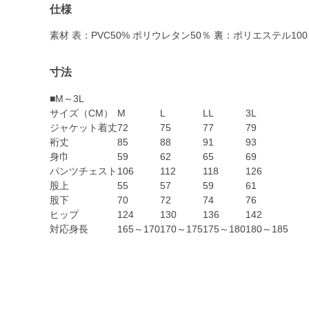
仕様
素材 表：PVC50% ポリウレタン50％ 裏：ポリエステル10
寸法
■M～3L
サイズ（CM）
M
L
LL
3L
ジャケット着丈
72
75
77
79
裄丈
85
88
91
93
身巾
59
62
65
69
パンツチェスト
106
112
118
126
股上
55
57
59
61
股下
70
72
74
76
ヒップ
124
130
136
142
対応身長
165～170
170～175
175～180
180～185