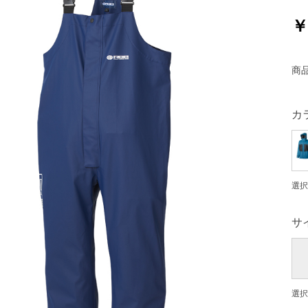
￥
商
カ
選択
サ
選択