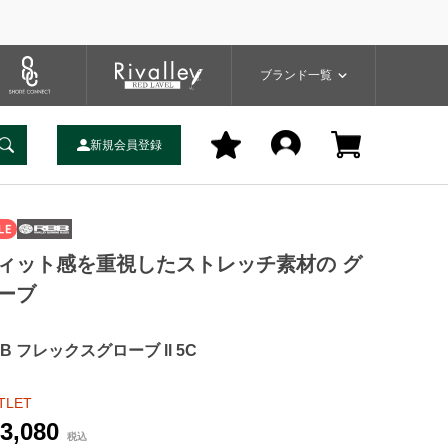
プ
バッグ
ユーティリティ
一覧
ブランドサイト
商品一覧
ブランド一覧
新規会員登録
ィット感を重視したストレッチ素材の グ
ーブ
B フレックスグローブ ll 5C
TLET
3,080