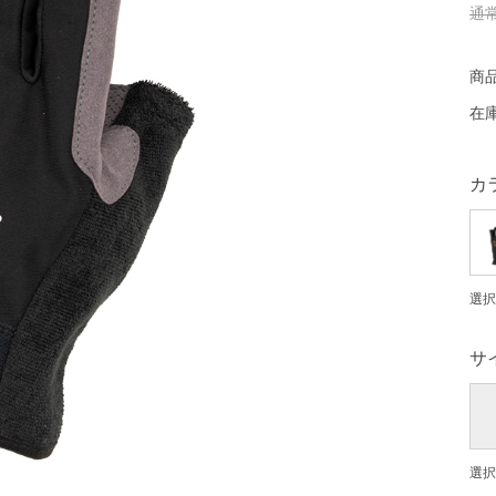
通
商
在
カ
選択
サ
選択