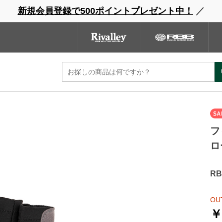
新規会員登録で500ポイントプレゼント中！
／
ウェーダー
レインウェア
フットウェア
グローブ
キャッ
ンドサイト
商品一覧
ブランドサイト
商品
フ
ロ
RB
OU
￥