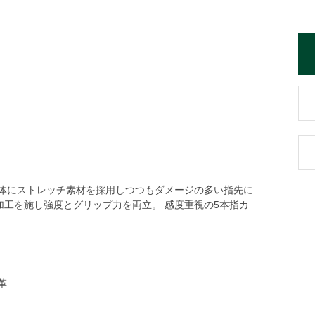
全体にストレッチ素材を採用しつつもダメージの多い指先に
加工を施し強度とグリップ力を両立。 感度重視の5本指カ
革