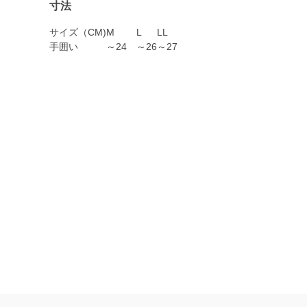
寸法
サイズ（CM)
M
L
LL
手囲い
～24
～26
～27