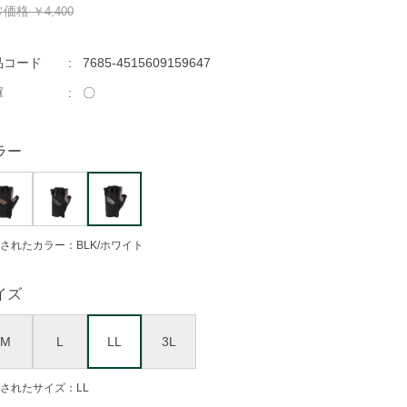
常価格
￥4,400
品コード
7685-4515609159647
庫
〇
ラー
されたカラー：BLK/ホワイト
イズ
M
L
LL
3L
されたサイズ：LL