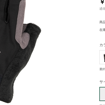
￥
通
商
在
カ
選択
サ