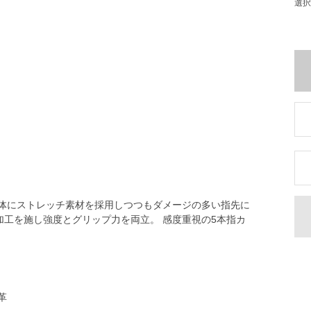
選択
全体にストレッチ素材を採用しつつもダメージの多い指先に
加工を施し強度とグリップ力を両立。 感度重視の5本指カ
革