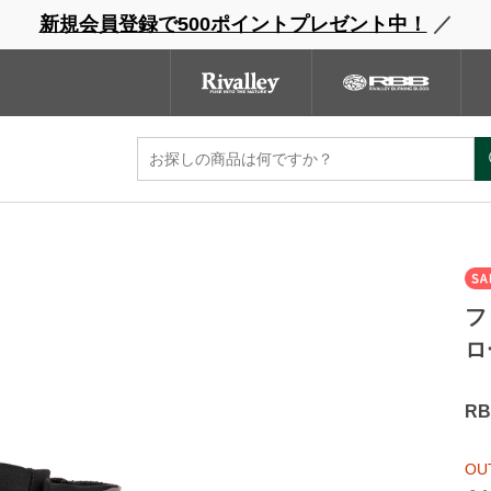
新規会員登録で500ポイントプレゼント中！
／
ウェーダー
レインウェア
フットウェア
グローブ
キャッ
ンドサイト
商品一覧
ブランドサイト
商品
フ
ロ
RB
OU