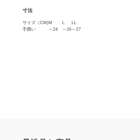
寸法
サイズ（CM)
M
L
LL
手囲い
～24
～26
～27