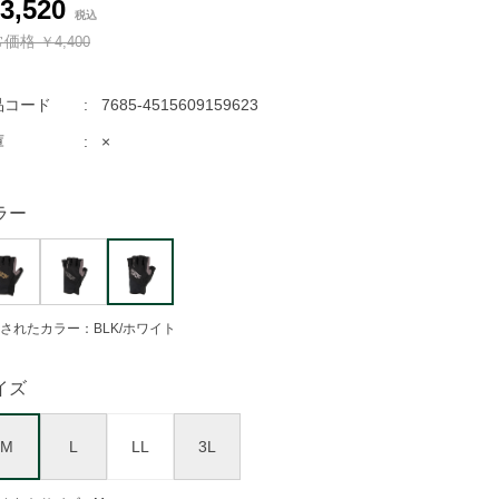
3,520
常価格
￥4,400
品コード
7685-4515609159623
庫
×
ラー
されたカラー：BLK/ホワイト
イズ
M
L
LL
3L