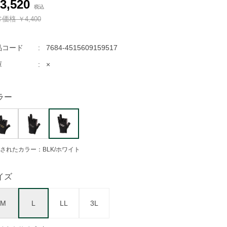
3,520
常価格
￥4,400
品コード
7684-4515609159517
庫
×
ラー
されたカラー：BLK/ホワイト
イズ
M
L
LL
3L