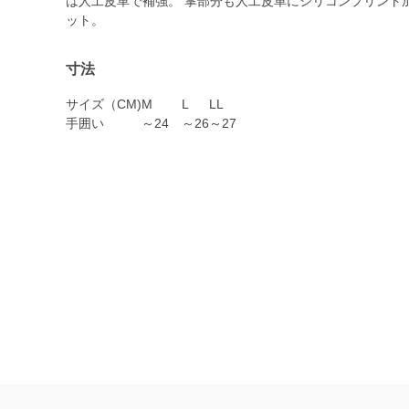
は人工皮革で補強。 掌部分も人工皮革にシリコンプリント
ット。
寸法
サイズ（CM)
M
L
LL
手囲い
～24
～26
～27