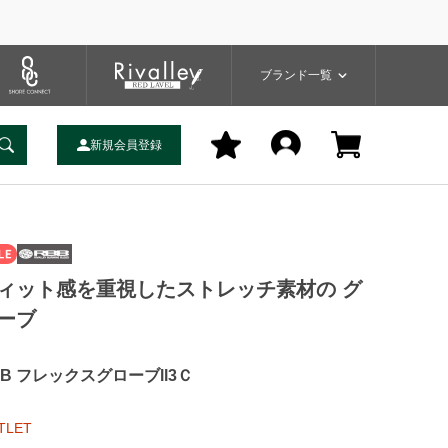
プ
バッグ
ユーティリティ
一覧
ブランドサイト
商品一覧
ブランド一覧
新規会員登録
ィット感を重視したストレッチ素材の グ
ーブ
BB フレックスグローブll3Ｃ
TLET