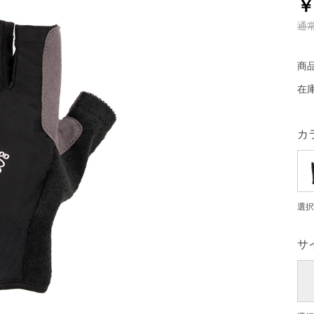
￥
通
商
在
カ
選択
サ