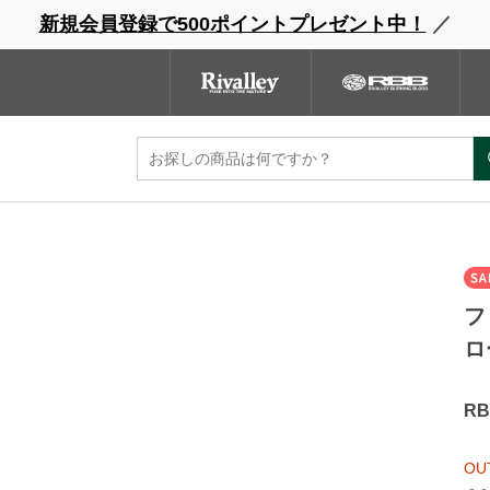
新規会員登録で500ポイントプレゼント中！
／
ウェーダー
レインウェア
フットウェア
グローブ
キャッ
ンドサイト
商品一覧
ブランドサイト
商品
フ
ロ
R
OU