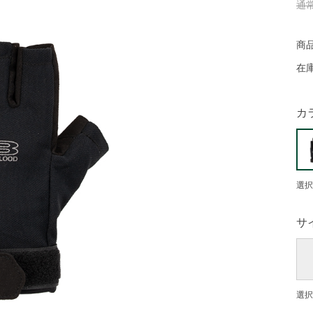
通
商
在
カ
選択
サ
選択