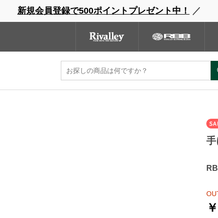
新規会員登録で500ポイントプレゼント中！
／
ウェーダー
レインウェア
フットウェア
グローブ
キャッ
ンドサイト
商品一覧
ブランドサイト
商品
手
R
OU
￥