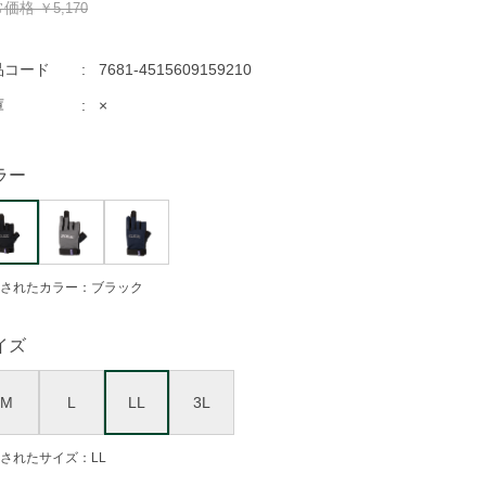
常価格
￥5,170
品コード
7681-4515609159210
庫
×
ラー
されたカラー：ブラック
イズ
M
L
LL
3L
されたサイズ：LL