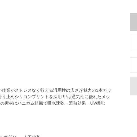
い作業がストレスなく行える汎用性の広さが魅力の3本カッ
滑り止めシリコンプリントを採用 甲は通気性に優れたメッ
ADAN この素材はハニカム組織で吸水速乾・遮熱効果・UV機能