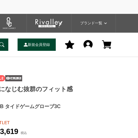
プ
バッグ
ユーティリティ
一覧
ブランドサイト
商品一覧
ブランド一覧
新規会員登録
になじむ抜群のフィット感
BB タイドゲームグローブ3C
TLET
3,619