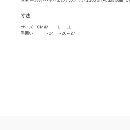
素材 甲部分･･･ポリエルテルメッシュ100％ (Aquastealth 
寸法
サイズ（CM)
M
L
LL
手囲い
～24
～26
～27