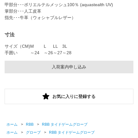
甲部分･･･ポリエルテルメッシュ100％ (aquastealth UV)
掌部分･･･人工皮革
指先･･･牛革（ウォシャブルレザー）
寸法
サイズ（CM)
M
L
LL
3L
手囲い
～24
～26
～27
～28
入荷案内申し込み
お気に入りに登録する
ホーム
>
RBB
>
RBB タイドゲームグローブ
ホーム
>
グローブ
>
RBB タイドゲームグローブ