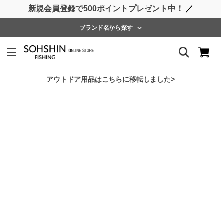
新規会員登録で500ポイントプレゼント中！
／
ライフベスト
ウェーダー
レインウェア
フットウェア
ブランド名から探す
ホーム
>
RBB
>
RBB プロテクトレッグガード
アウトドア用品はこちらに移転しました>