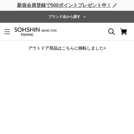
新規会員登録で500ポイントプレゼント中！
／
ライフベスト
ウェーダー
レインウェア
フットウェア
ブランド名から探す
ホーム
>
RBB
>
RBB プロテクトレッグガード
アウトドア用品はこちらに移転しました>