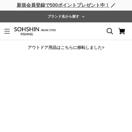
新規会員登録で500ポイントプレゼント中！
／
ライフベスト
ウェーダー
レインウェア
フットウェア
ブランド名から探す
ホーム
>
RBB
>
RBB サーフシューズⅡ Hi
アウトドア用品はこちらに移転しました>